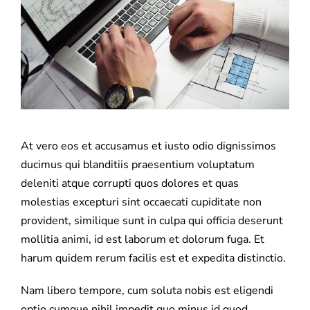
At vero eos et accusamus et iusto odio dignissimos
ducimus qui blanditiis praesentium voluptatum
deleniti atque corrupti quos dolores et quas
molestias excepturi sint occaecati cupiditate non
provident, similique sunt in culpa qui officia deserunt
mollitia animi, id est laborum et dolorum fuga. Et
harum quidem rerum facilis est et expedita distinctio.
Nam libero tempore, cum soluta nobis est eligendi
optio cumque nihil impedit quo minus id quod