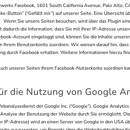
tzwerks Facebook, 1601 South California Avenue, Palo Alto, C
-Button” (“Gefällt mir”) auf unserer Seite. Eine Übersicht üb
. Wenn Sie unsere Seiten besuchen, wird über das Plugin ei
 dadurch die Information, dass Sie mit Ihrer IP-Adresse uns
book-Account eingeloggt sind, können Sie die Inhalte unserer 
 Ihrem Benutzerkonto zuordnen. Wir weisen darauf hin, dass 
ng durch Facebook erhalten. Weitere Informationen hierzu fin
ch unserer Seiten Ihrem Facebook-Nutzerkonto zuordnen kann
ür die Nutzung von Google An
banalysedienst der Google Inc. (“Google”). Google Analytics 
Analyse der Benutzung der Website durch Sie ermöglicht. Die
rer IP-Adresse) wird an einen Server von Google in den USA ü
site auszuwerten, um Reports über die Websiteaktivitäten f