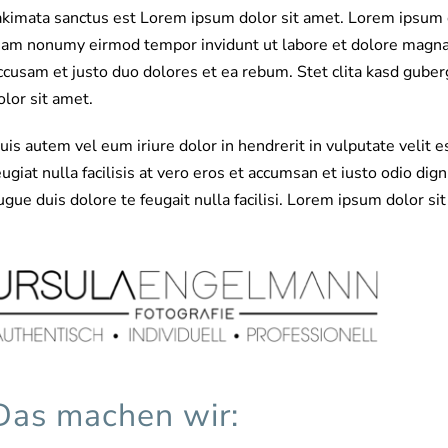
akimata sanctus est Lorem ipsum dolor sit amet. Lorem ipsum do
iam nonumy eirmod tempor invidunt ut labore et dolore magna 
ccusam et justo duo dolores et ea rebum. Stet clita kasd gube
olor sit amet.
uis autem vel eum iriure dolor in hendrerit in vulputate velit 
eugiat nulla facilisis at vero eros et accumsan et iusto odio dig
ugue duis dolore te feugait nulla facilisi. Lorem ipsum dolor si
Das machen wir: