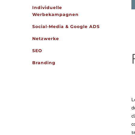
Individuelle
Werbekampagnen
Social-Media & Google ADS
Netzwerke
SEO
Branding
L
d
c
c
s