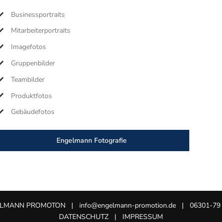
Businessportraits
Mitarbeiterportraits
Imagefotos
Gruppenbilder
Teambilder
Produktfotos
Gebäudefotos
Engelmann Fotografie
ELMANN PROMOTON
| info@engelmann-promotion.de | 06301-79 
DATENSCHUTZ
|
IMPRESSUM